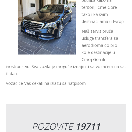
putnika kako na
teritoriji Crne Gore
tako i ka svim
destinacijama u Evropi.
Naš servis pruža
usluge transfera sa
aerodroma do bilo
koje destinacije u
Crnoj Gori ili
inostranstvu. Sva vozila je moguće iznajmiti sa vozačem na sat
ili dan.
Vozač će Vas čekati na izlazu sa natpisom.
POZOVITE
19711