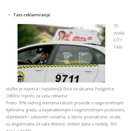
Taxi-reklamiranje
75
vozila
CITY
TAXI
službe je najveća i najviđenija flota na ulicama Podgorice.
Odlično mjesto za vašu reklamu!
Preko 70% radnog vremena taksisti provode u najprometnijim
djelovima grada, u najatraktivnijim i najprometnijim poslovnim,
stambenim i zabavnim zonama, a zbirno posmatrano, vozila
su angažovana 24 sata dnevno, sedam dana u nedelji, 365
dana u godini.