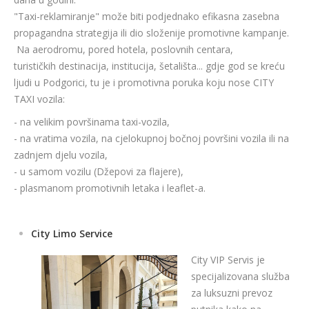
"Taxi-reklamiranje" može biti podjednako efikasna zasebna
propagandna strategija ili dio složenije promotivne kampanje.
Na aerodromu, pored hotela, poslovnih centara,
turističkih destinacija, institucija, šetališta... gdje god se kreću
ljudi u Podgorici, tu je i promotivna poruka koju nose CITY
TAXI vozila:
- na velikim površinama taxi-vozila,
- na vratima vozila, na cjelokupnoj bočnoj površini vozila ili na
zadnjem djelu vozila,
- u samom vozilu (Džepovi za flajere),
- plasmanom promotivnih letaka i leaflet-a.
City Limo Service
City VIP Servis je
specijalizovana služba
za luksuzni prevoz