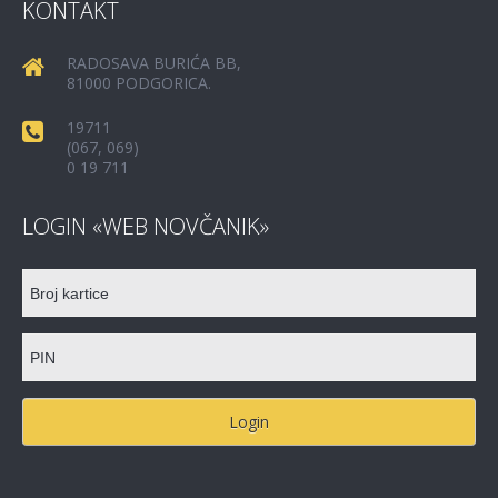
KONTAKT
RADOSAVA BURIĆA BB,
81000 PODGORICA.
19711
(067, 069)
0 19 711
LOGIN «WEB NOVČANIK»