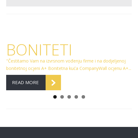
!
BONITETI
ših
"Čestitamo Vam na izvrsnom vođenju firme i na dodjeljenoj
a
bonitetnoj ocjeni A+ Bonitetna kuća CompanyWall ocjenu A+...
READ MORE
"Pr
Naj