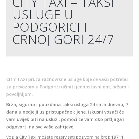
CITY TAXI – TAKSI
USLUGE U
PODGORICI I
CRNOJ GORI 24/7
CITY TAXI
pruža raznovrsne usluge koje će vašu potrebu
za prevozom u Podgorici učiniti jednostavnijom, bržom i
povoljnijom.
Brza, sigurna i pouzdana taksi usluga 24 sata dnevno, 7
dana u nedjelji uz pristupačne cijene, iskusni vozači će
vam uvijek biti na usluzi, pomoći će vam oko prtljaga i
odgovorti na sve vaše zahtjeve.
Vozila City Taxi možete rezervisati pozivom na broj:
19711
,