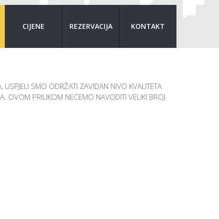
CIJENE
REZERVACIJA
KONTAKT
 USPJELI SMO ODRŽATI ZAVIDAN NIVO KVALITETA
CA. OVOM PRILIKOM NEĆEMO NAVODITI VELIKI BROJ