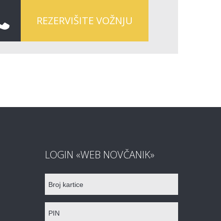
REZERVIŠITE VOŽNJU
LOGIN «WEB NOVČANIK»