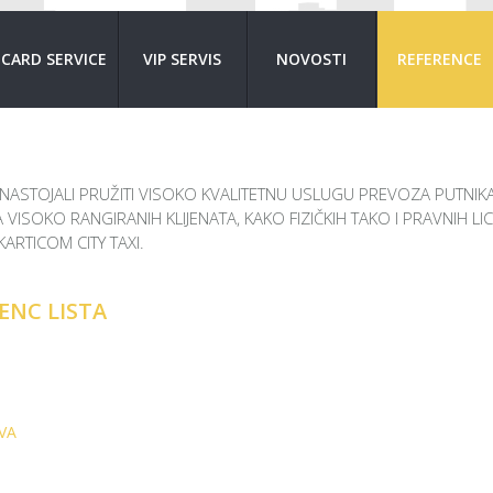
CARD SERVICE
VIP SERVIS
NOVOSTI
REFERENCE
NASTOJALI PRUŽITI VISOKO KVALITETNU USLUGU PREVOZA PUTNIKA,
VISOKO RANGIRANIH KLIJENATA, KAKO FIZIČKIH TAKO I PRAVNIH LI
KARTICOM CITY TAXI.
ENC LISTA
VA