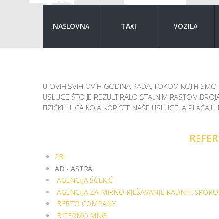
NASLOVNA
TAXI
VOZILA
U OVIH SVIH OVIH GODINA RADA, TOKOM KOJIH SMO 
USLUGE ŠTO JE REZULTIRALO STALNIM RASTOM BROJA 
FIZIČKIH LICA KOJA KORISTE NAŠE USLUGE, A PLAĆAJU 
REFER
2BI
AD - ASTRA
AGENCIJA ŠĆEKIĆ
AGENCIJA ZA MIRNO RJEŠAVANJE RADNIH SPORO
BERTO COMPANY
BITERMO MNG