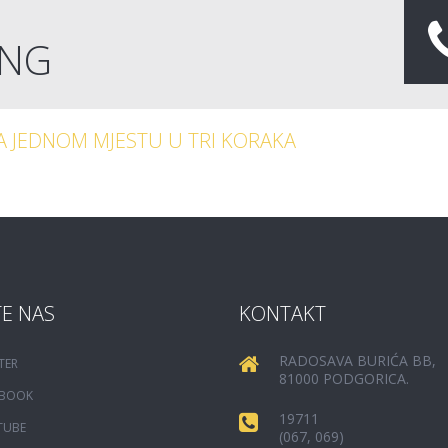
ING
NA JEDNOM MJESTU U TRI KORAKA
TE NAS
KONTAKT
RADOSAVA BURIĆA BB,
TER
81000 PODGORICA.
EBOOK
19711
TUBE
(067, 069)