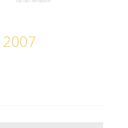
City Taxi / 100 najvecih
 2007