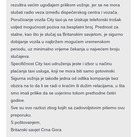
rezultira većim ugođajem prilikom vožnje, jer se ne mora
slušati radio veza između dispečerskog centra i vozača.
Poručivanje vozila City taxi-ja ne iziskuje telefonski trošak
usljed mogućnosti poziva na besplatni broj. Prednost za
stalne, kao što je slučaj sa Britanskim savjetom, je sigurno
dobijanje vozila u najbržem mogućem vremenskom
periodu, uz minimalno vrijeme čekanja u najvećem broju
slučajeva.
Specifičnost City taxi udruženja jeste i izbor u načinu
plaćanja taxi usluga, koji ne mora biti samo gotovinski.
Sigurna vožnja je takođe jedna od odlika kompanije bez
obzira na to da li se radi o kraćim ili dužim relacijama, u šta
smo imali prilike da se uvjerimo tokom prethodne četiri
godine.
Sve su ovo razlozi zbog kojih sa zadovoljstvom pišemo ovu
preporuku.
S poštovanjem,
Britanski savjet Crna Gora