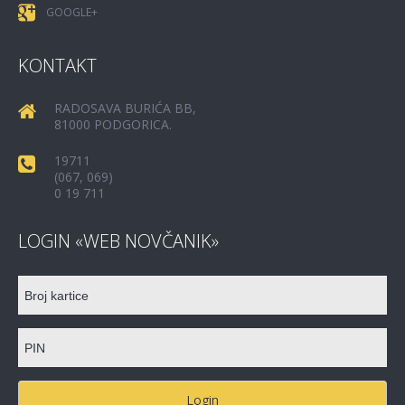
GOOGLE+
KONTAKT
RADOSAVA BURIĆA BB,
81000 PODGORICA.
19711
(067, 069)
0 19 711
LOGIN «WEB NOVČANIK»