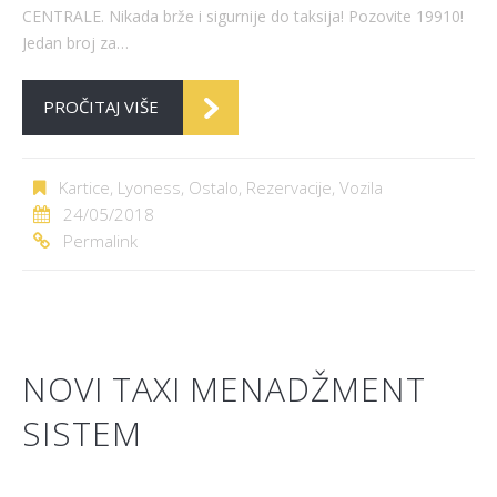
CENTRALE. Nikada brže i sigurnije do taksija! Pozovite 19910!
Jedan broj za…
PROČITAJ VIŠE
Kartice
,
Lyoness
,
Ostalo
,
Rezervacije
,
Vozila
24/05/2018
Permalink
NOVI TAXI MENADŽMENT
SISTEM