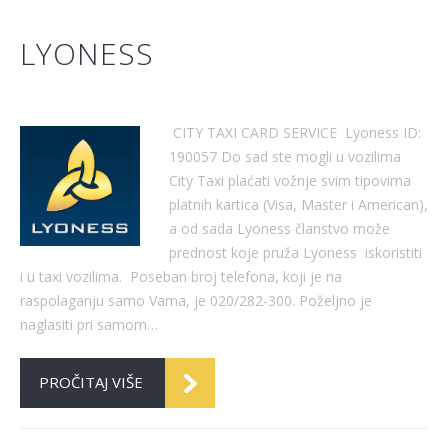
LYONESS
CITY TAXI CARD SERVICE Lyoness ID:
190057 Do sad ste mogli u vozilima
City Taxi plaćati vožnje svim tipovima
platnih kartica (Visa, Master i American),
a od sada Lyoness članstvo može
prednost koje pruža Lyoness iskoristiti
i u taxi vozilima. Poseban broj telefona, koji je na
raspolaganju samo Vama, je 020/282-300. Poželjno je
naglasiti pri samom…
PROČITAJ VIŠE