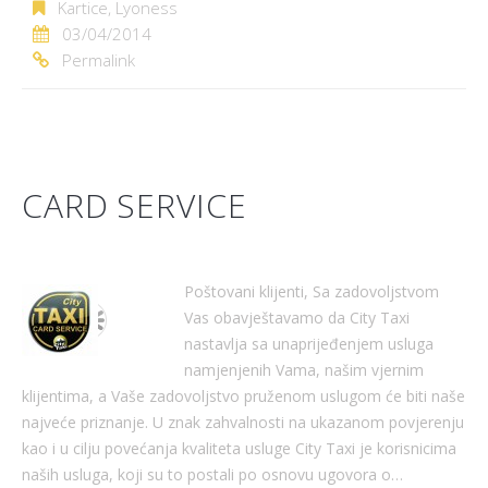
Kartice
,
Lyoness
03/04/2014
Permalink
CARD SERVICE
Poštovani klijenti, Sa zadovoljstvom
Vas obavještavamo da City Taxi
nastavlja sa unaprijeđenjem usluga
namjenjenih Vama, našim vjernim
klijentima, a Vaše zadovoljstvo pruženom uslugom će biti naše
najveće priznanje. U znak zahvalnosti na ukazanom povjerenju
kao i u cilju povećanja kvaliteta usluge City Taxi je korisnicima
naših usluga, koji su to postali po osnovu ugovora o…