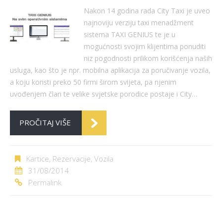
Nakon 14 godina rada City Taxi je uveo
najnoviju verziju taxi menadžment
sistema TAXI GENIUS te je u
mogućnosti svojim klijentima ponuditi
niz pogodnosti prilikom korišćenja naših
usluga, kao što je npr. mobilna aplikacija za poručivanje vozila,
a koju koristi preko 50 firmi širom svijeta, pa njenim
uvođenjem član te velike svjetske porodice postaje i City…
PROČITAJ VIŠE
Kartice
,
Rezervacije
,
Vozila
31/08/2014
Permalink