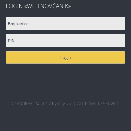
LOGIN «WEB NOVČANIK»
COPYRIGHT © 2017 by CityTaxi | ALL RIGHT RESERVED.