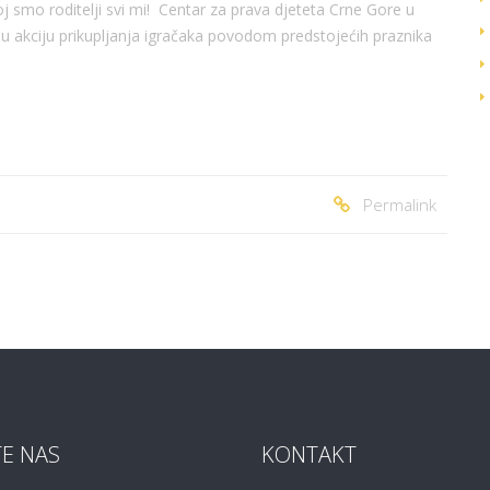
joj smo roditelji svi mi! Centar za prava djeteta Crne Gore u
u akciju prikupljanja igračaka povodom predstojećih praznika
Permalink
TE NAS
KONTAKT