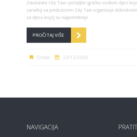
Zaustavite City Taxi i pošaljite igračku vozilom djeci ko
saradnji sa preduzećem City Taxi organizuje dobrotvotn
za djecu kojoj su najpotrebnije.
PROČITAJ VIŠE
Ostalo
23/12/2006
NAVIGACIJA
PRATI