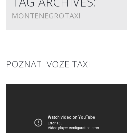
TAG ARCHIVES:
MONTENEGROTAXI
POZNATI VOZE TAXI
" rows="8" cols="5" style="width:75%; margin-right: 20px;
float:left;">