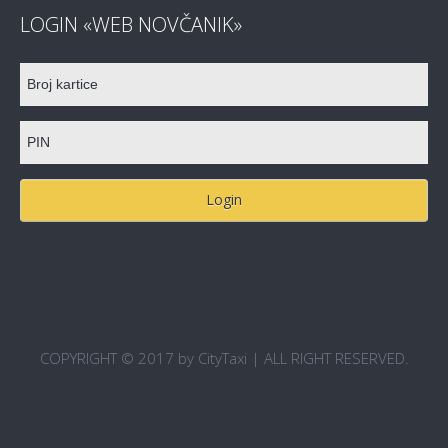
LOGIN «WEB NOVČANIK»
COPYRIGHT © 2017 by CityTaxi | ALL RIGHT RESERVED.