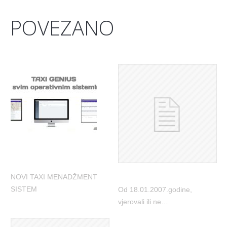
POVEZANO
NOVI TAXI MENADŽMENT
SISTEM
Od 18.01.2007.godine,
vjerovali ili ne…