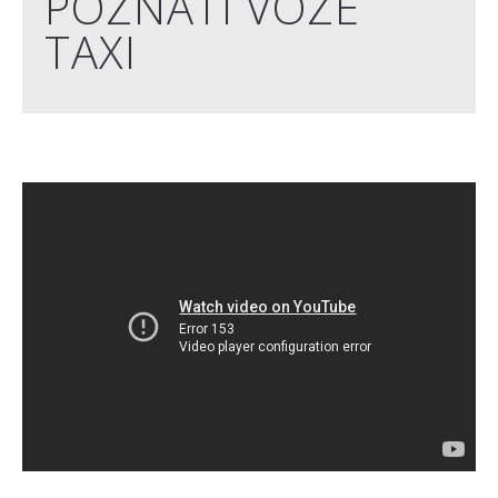
POZNATI VOZE
TAXI
" rows="8" cols="5" style="width:75%; margin-right: 20px;
float:left;">