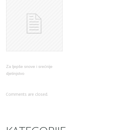
Za ljepše snove i srećnije
djetinjstvo
Comments are closed.