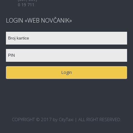
0 19 711
LOGIN «WEB NOVČANIK»
COPYRIGHT © 2017 by CityTaxi | ALL RIGHT RESERVED.