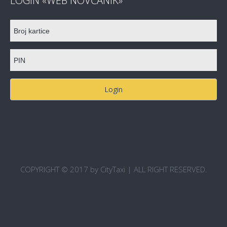
LOGIN «WEB NOVČANIK»
COPYRIGHT © 2017 by CityTaxi | ALL RIGHT RESERVED.