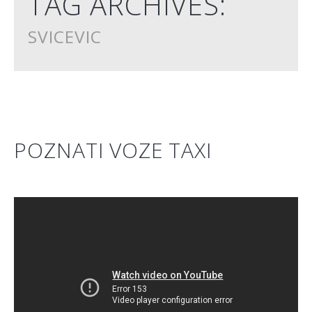
TAG ARCHIVES:
SVICEVIC
POZNATI VOZE TAXI
" rows="8" cols="5" style="width:75%; margin-right: 20px;
float:left;">