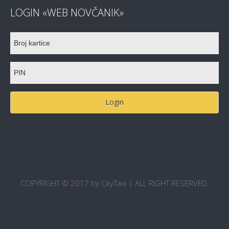
LOGIN «WEB NOVČANIK»
COPYRIGHT © 2017 by CityTaxi | ALL RIGHT RESERVED.