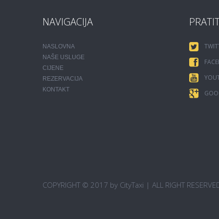
NAVIGACIJA
PRATI
TWIT
NASLOVNA
NAŠE USLUGE
FAC
CIJENE
YOU
REZERVACIJA
KONTAKT
GOO
COPYRIGHT © 2017 by CityTaxi | ALL RIGHT RESERVE