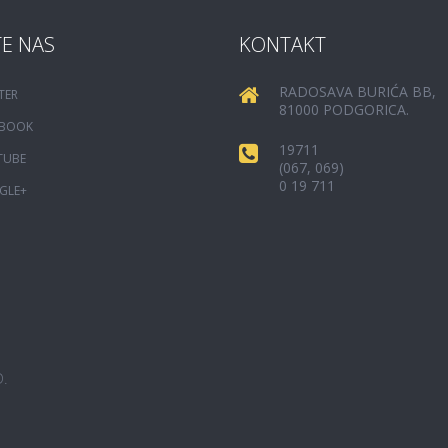
TE NAS
KONTAKT
RADOSAVA BURIĆA BB,
TER
81000 PODGORICA.
EBOOK
19711
TUBE
(067, 069)
0 19 711
GLE+
D.