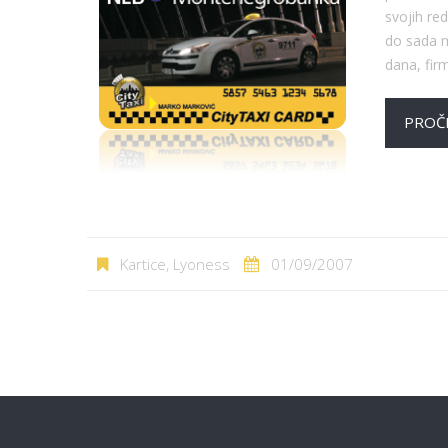
svojih red
do sada m
dana, fir
PROČI
Kartice
,
Lyoness
01/09/2007