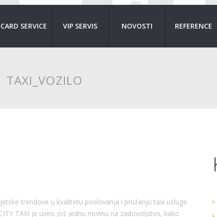
CARD SERVICE
VIP SERVIS
NOVOSTI
REFERENCE
:
TAXI_VOZILO
vjetske trendove u kvalitetu poslovanja i pružanju taxi usluge
CITY TAXI je uveo još jednu novinu na zadovoljstvo, kako