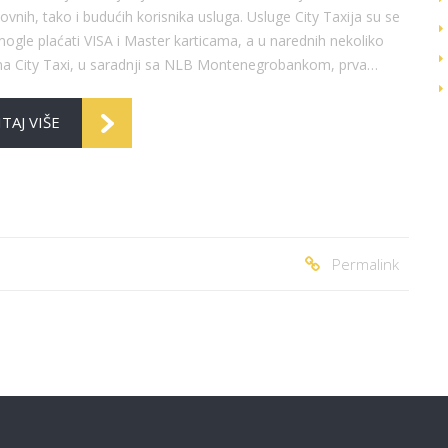
ovnih, tako i budućih korisnika usluga. Usluge City Taxija su se
ogle plaćati VISA i Master karticama, a u narednih nekoliko
ma City Taxi, u saradnji sa NLB Montenegrobankom, prva…
TAJ VIŠE
Permalink